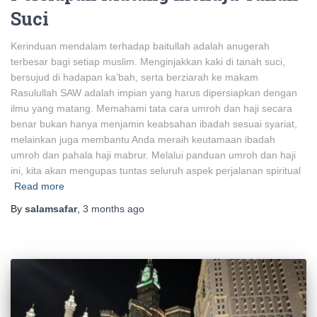
Suci
Kerinduan mendalam terhadap baitullah adalah anugerah
terbesar bagi setiap muslim. Menginjakkan kaki di tanah suci,
bersujud di hadapan ka’bah, serta berziarah ke makam
Rasulullah SAW adalah impian yang harus dipersiapkan dengan
ilmu yang matang. Memahami tata cara umroh dan haji secara
benar bukan hanya menjamin keabsahan ibadah sesuai syariat,
melainkan juga membantu Anda meraih keutamaan ibadah
umroh dan pahala haji mabrur. Melalui panduan umroh dan haji
ini, kita akan mengupas tuntas seluruh aspek perjalanan spiritual
Read more
By
salamsafar
,
3 months
ago