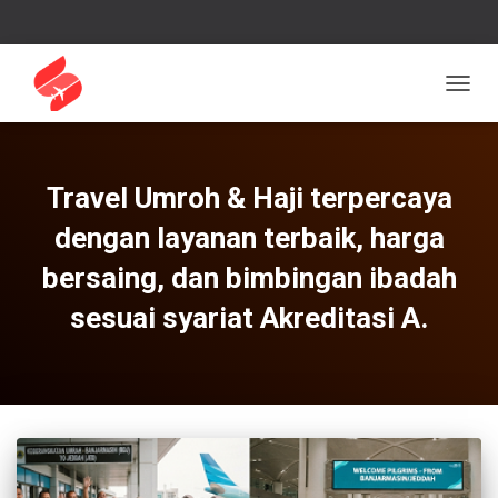
TOGG
NAVIG
Travel Umroh & Haji terpercaya
dengan layanan terbaik, harga
bersaing, dan bimbingan ibadah
sesuai syariat Akreditasi A.