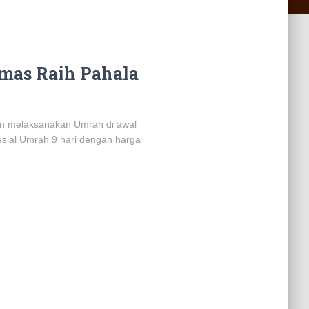
mas Raih Pahala
n melaksanakan Umrah di awal
esial Umrah 9 hari dengan harga