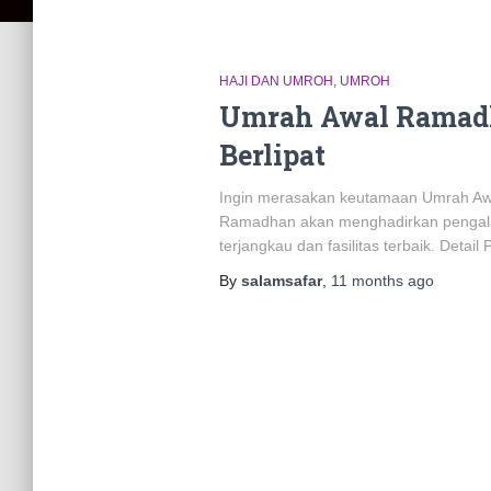
HAJI DAN UMROH
UMROH
Umrah Awal Ramadha
Berlipat
Ingin merasakan keutamaan Umrah Aw
Ramadhan akan menghadirkan pengalaman
terjangkau dan fasilitas terbaik. Deta
By
salamsafar
,
11 months
ago