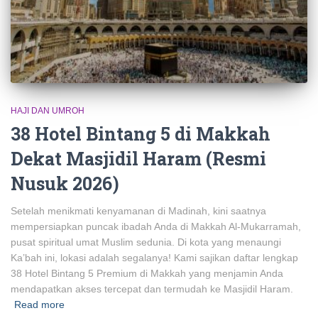
HAJI DAN UMROH
38 Hotel Bintang 5 di Makkah
Dekat Masjidil Haram (Resmi
Nusuk 2026)
Setelah menikmati kenyamanan di Madinah, kini saatnya
mempersiapkan puncak ibadah Anda di Makkah Al-Mukarramah,
pusat spiritual umat Muslim sedunia. Di kota yang menaungi
Ka’bah ini, lokasi adalah segalanya! Kami sajikan daftar lengkap
38 Hotel Bintang 5 Premium di Makkah yang menjamin Anda
mendapatkan akses tercepat dan termudah ke Masjidil Haram.
Read more