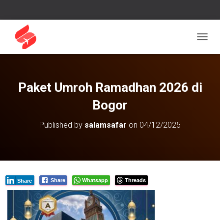
T
O
G
G
L
Paket Umroh Ramadhan 2026 di
E
N
Bogor
A
V
Published by
salamsafar
on
04/12/2025
I
G
A
T
I
O
Whatsapp
Threads
Share
Share
N