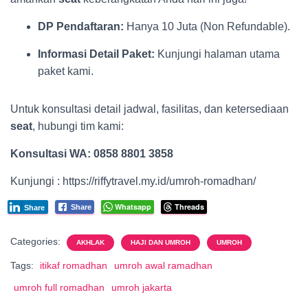
DP Pendaftaran:
Hanya 10 Juta (Non Refundable).
Informasi Detail Paket:
Kunjungi halaman utama
paket kami.
Untuk konsultasi detail jadwal, fasilitas, dan ketersediaan
seat
, hubungi tim kami:
Konsultasi WA:
0858 8801 3858
Kunjungi : https://riffytravel.my.id/umroh-romadhan/
Whatsapp
Threads
Share
Share
Categories:
AKHLAK
HAJI DAN UMROH
UMROH
Tags:
itikaf romadhan
umroh awal ramadhan
umroh full romadhan
umroh jakarta